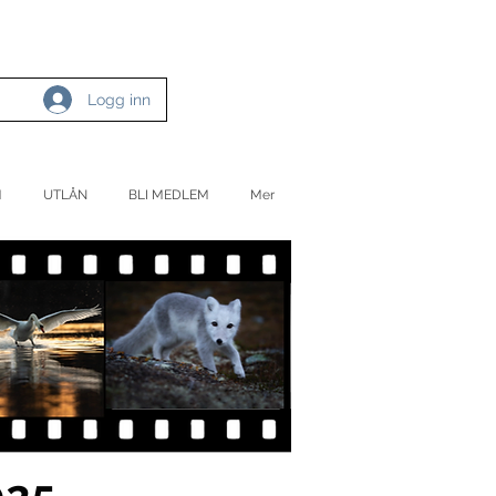
Logg inn
M
UTLÅN
BLI MEDLEM
Mer
025