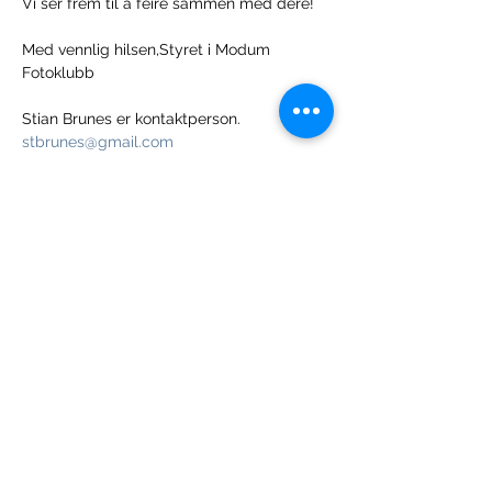
Vi ser frem til å feire sammen med dere!
Med vennlig hilsen,Styret i Modum 
Fotoklubb
Stian Brunes er kontaktperson. 
stbrunes@gmail.com
Dele dette arrangementet
Vi takker våre samarbeidspartnere