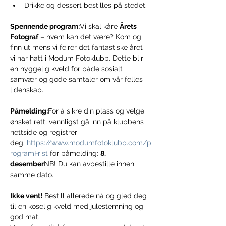
Drikke og dessert bestilles på stedet.
Spennende program:
Vi skal kåre 
Årets 
Fotograf
 – hvem kan det være? Kom og 
finn ut mens vi feirer det fantastiske året 
vi har hatt i Modum Fotoklubb. Dette blir 
en hyggelig kveld for både sosialt 
samvær og gode samtaler om vår felles 
lidenskap.
Påmelding:
For å sikre din plass og velge 
ønsket rett, vennligst gå inn på klubbens 
nettside og registrer 
deg. 
https://www.modumfotoklubb.com/p
rogramFrist
 for påmelding: 
8. 
desember
NB! Du kan avbestille innen 
samme dato.
Ikke vent!
 Bestill allerede nå og gled deg 
til en koselig kveld med julestemning og 
god mat.