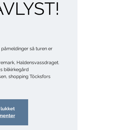
AVLYST!
k påmeldinger så turen er
il Aremark, Haldensvassdraget.
s bilkirkegård
sen, shopping Töcksfors
 lukket
menter