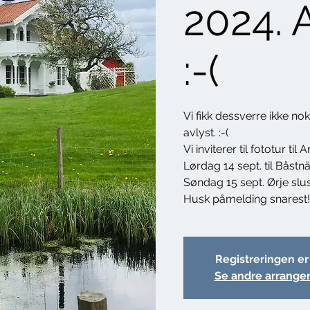
2024. 
:-(
Vi fikk dessverre ikke no
avlyst. :-(
Vi inviterer til fototur t
Lørdag 14 sept. til Båstnä
Søndag 15 sept. Ørje slu
Husk påmelding snarest!
Registreringen er
Se andre arrange