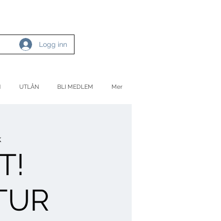
Logg inn
M
UTLÅN
BLI MEDLEM
Mer
k
T!
TUR