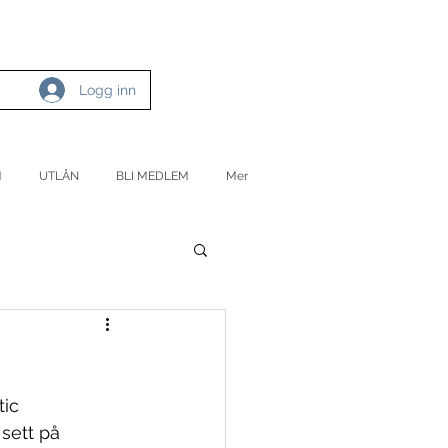
Logg inn
M
UTLÅN
BLI MEDLEM
Mer
tic
 sett på