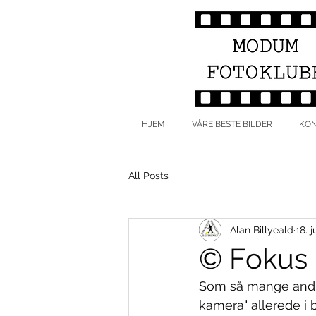
HJEM
VÅRE BESTE BILDER
KON
All Posts
Alan Billyeald
18. 
© Fokus 
Som så mange andre 
kamera" allerede i b