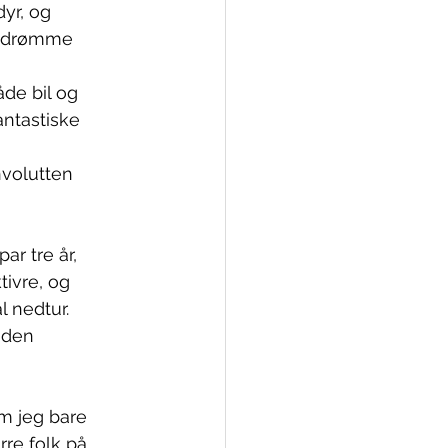
dyr, og
 å drømme
de bil og
ntastiske
onvolutten
ar tre år,
ivre, og
l nedtur.
t den
om jeg bare
re folk på