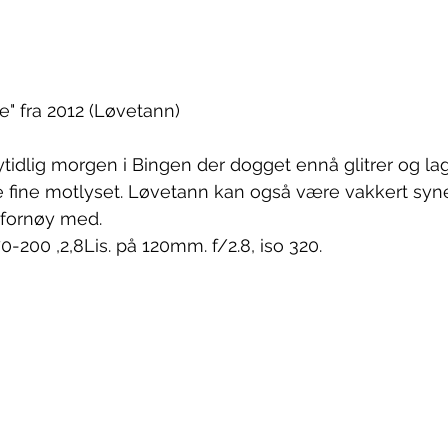
" fra 2012 (Løvetann)
rytidlig morgen i Bingen der dogget ennå glitrer og l
e fine motlyset. Løvetann kan også være vakkert syne
t fornøy med.
-200 ,2,8Lis. på 120mm. f/2.8, iso 320.