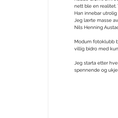
nett ble en realite
Han innebar utrolig
Jeg lærte masse av 
Nils Henning Austad
Modum fotoklubb b
villig bidro med ku
Jeg starta etter hv
spennende og ukjen