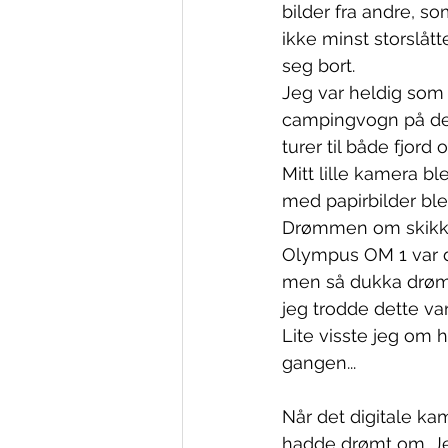
bilder fra andre, s
ikke minst storslått
seg bort.
Jeg var heldig som
campingvogn på den
turer til både fjord o
Mitt lille kamera bl
med papirbilder ble
Drømmen om skikkeli
Olympus OM 1 var det
men så dukka drøm
jeg trodde dette var
Lite visste jeg om 
gangen...
Når det digitale ka
hadde drømt om. Je