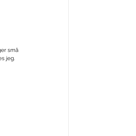
ager små
s jeg.