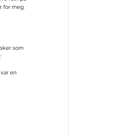
r for meg.
esker som
.
 var en