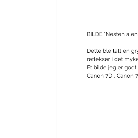
BILDE "Nesten alene
Dette ble tatt en g
reflekser i det myk
Et bilde jeg er god
Canon 7D , Canon 70