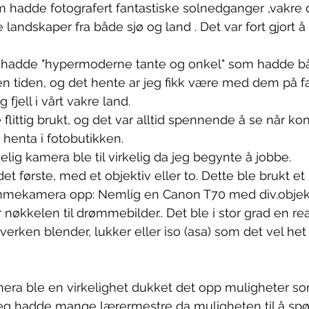
om hadde fotografert fantastiske solnedganger ,vakre 
e landskaper fra både sjø og land . Det var fort gjort
 hadde "hypermoderne tante og onkel" som hadde bå
 tiden, og det hente ar jeg fikk være med dem på fa
g fjell i vårt vakre land.
e flittig brukt, og det var alltid spennende å se når k
 henta i fotobutikken.
g kamera ble til virkelig da jeg begynte å jobbe.
 første, med et objektiv eller to. Dette ble brukt et p
mekamera opp: Nemlig en Canon T70 med div.objekt
 nøkkelen til drømmebilder.. Det ble i stor grad en rea
hverken blender, lukker eller iso (asa) som det vel he
mera ble en virkelighet dukket det opp muligheter s
g hadde mange lærermestre da muligheten til å spør